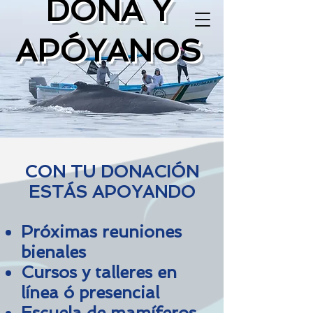
DONA Y
APÓYANOS
CON TU DONACIÓN
ESTÁS APOYANDO
Próximas reuniones
bienales
Cursos y talleres en
línea ó presencial​
Escuela de mamíferos