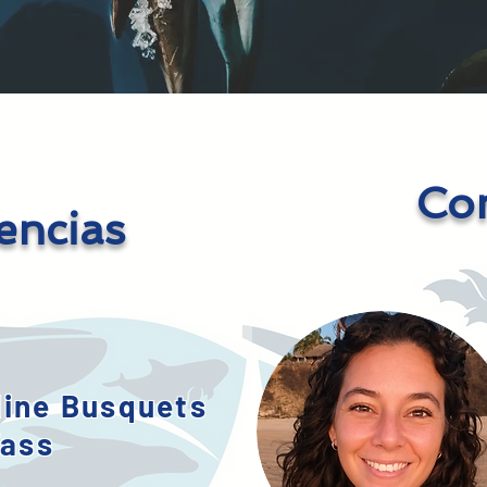
Com
encias
dine Busquets
ass