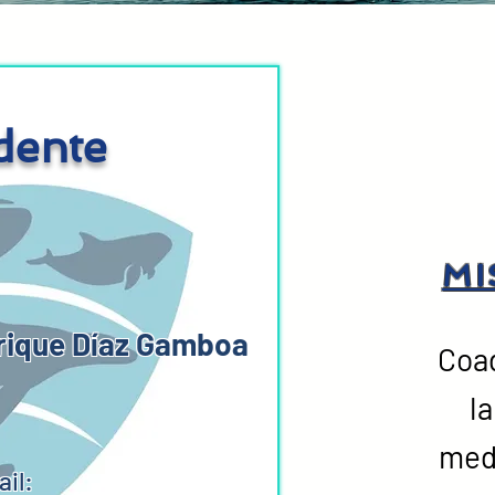
dente
MI
nrique Díaz Gamboa
Coad
l
medi
ail: