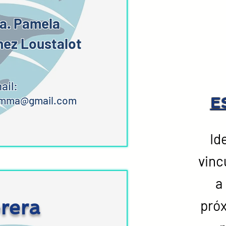
a. Pamela
nez Loustalot
ail:
emma
@gmail.com
E
Id
vinc
a
rera
pró