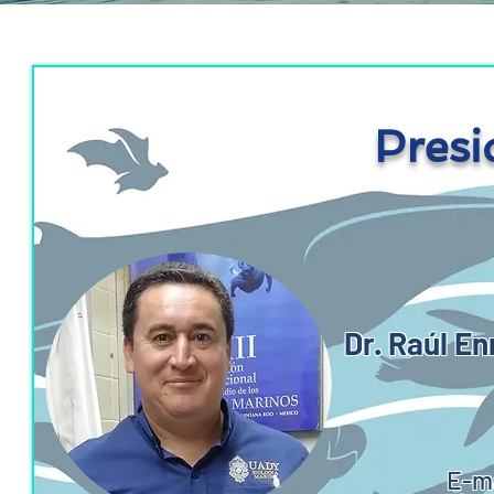
Presi
Dr. Raúl E
E-m