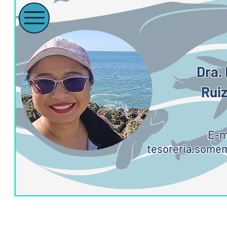
Dra. 
Rui
E-m
tesoreria.som