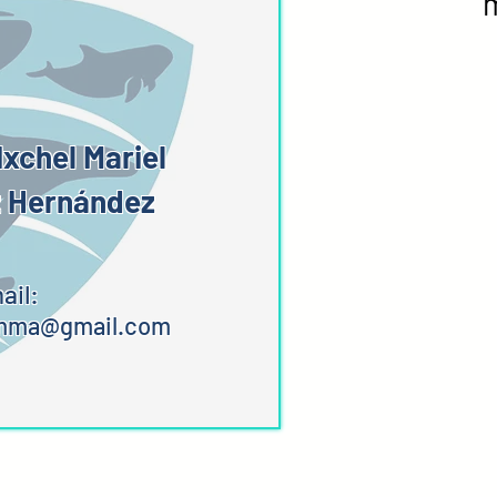
m
Ixchel Mariel
z Hernández
ail:
emma@gmail.com