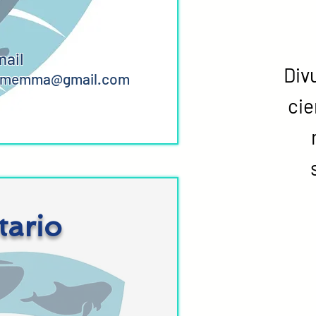
mail
Div
omemma@gmail.com
cie
tario