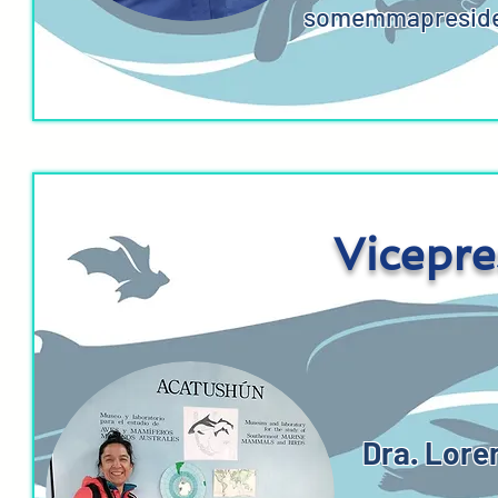
somemmapreside
Vicepre
Dra. Lore