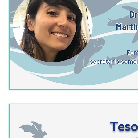
Dr
Martí
E-m
secretario.som
Teso