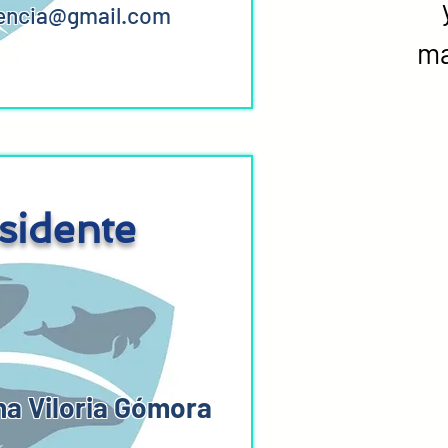
ncia@gmail.com
ma
sidente
na Viloria Gómora