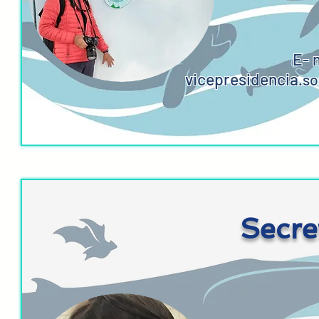
E- 
vicepresidencia
.
s
Secre